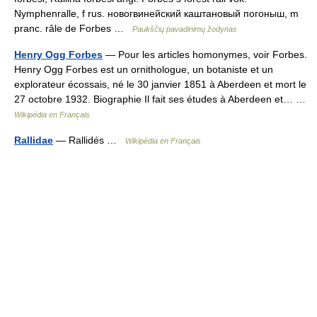
Nymphenralle, f rus. новогвинейский каштановый погоныш, m
pranc. râle de Forbes …
Paukščių pavadinimų žodynas
Henry Ogg Forbes
— Pour les articles homonymes, voir Forbes.
Henry Ogg Forbes est un ornithologue, un botaniste et un
explorateur écossais, né le 30 janvier 1851 à Aberdeen et mort le
27 octobre 1932. Biographie Il fait ses études à Aberdeen et… …
Wikipédia en Français
Rallidae
— Rallidés …
Wikipédia en Français