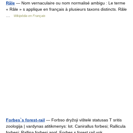
Râle
— Nom vernaculaire ou nom normalisé ambigu : Le terme
« Râle » s applique en français à plusieurs taxons distincts. Râle
…
Wikipédia en Français
Forbes`s forest-rail
— Forbso dryžoji vištelė statusas T sritis
zoologija | vardynas atitikmenys: lot. Canirallus forbesi; Rallicula
forbesi; Rallina forbesi angl. Forbes s forest rail vok.