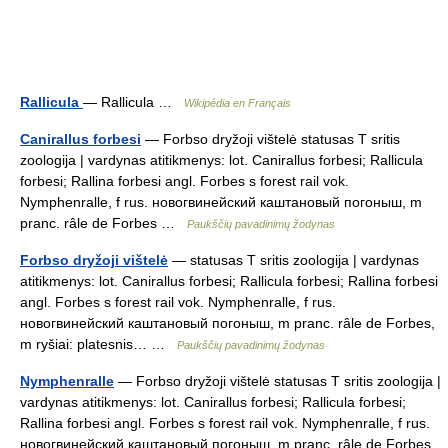
Rallicula
— Rallicula …
Wikipédia en Français
Canirallus forbesi
— Forbso dryžoji vištelė statusas T sritis
zoologija | vardynas atitikmenys: lot. Canirallus forbesi; Rallicula
forbesi; Rallina forbesi angl. Forbes s forest rail vok.
Nymphenralle, f rus. новогвинейский каштановый погоныш, m
pranc. râle de Forbes …
Paukščių pavadinimų žodynas
Forbso dryžoji vištelė
— statusas T sritis zoologija | vardynas
atitikmenys: lot. Canirallus forbesi; Rallicula forbesi; Rallina forbesi
angl. Forbes s forest rail vok. Nymphenralle, f rus.
новогвинейский каштановый погоныш, m pranc. râle de Forbes,
m ryšiai: platesnis… …
Paukščių pavadinimų žodynas
Nymphenralle
— Forbso dryžoji vištelė statusas T sritis zoologija |
vardynas atitikmenys: lot. Canirallus forbesi; Rallicula forbesi;
Rallina forbesi angl. Forbes s forest rail vok. Nymphenralle, f rus.
новогвинейский каштановый погоныш, m pranc. râle de Forbes