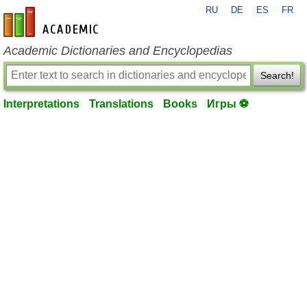
RU
DE
ES
FR
en-academic.com
Academic Dictionaries and Encyclopedias
Search!
Interpretations
Translations
Books
Игры ⚽