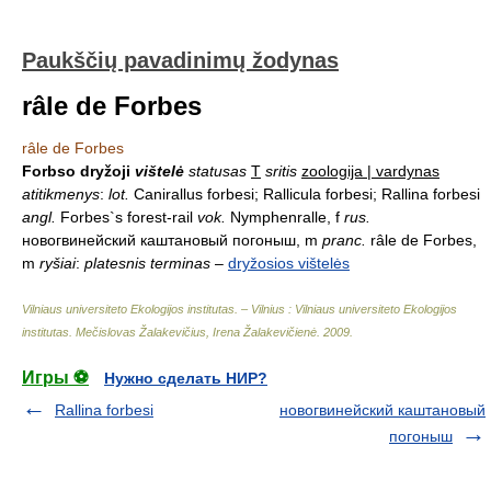
Paukščių pavadinimų žodynas
râle de Forbes
râle de Forbes
Forbso dryžoji
vištelė
statusas
T
sritis
zoologija | vardynas
atitikmenys
:
lot.
Canirallus forbesi; Rallicula forbesi; Rallina forbesi
angl.
Forbes`s forest-rail
vok.
Nymphenralle, f
rus.
новогвинейский каштановый погоныш, m
pranc.
râle de Forbes,
m
ryšiai
:
platesnis terminas
–
dryžosios vištelės
Vilniaus universiteto Ekologijos institutas. – Vilnius : Vilniaus universiteto Ekologijos
institutas
.
Mečislovas Žalakevičius, Irena Žalakevičienė
.
2009
.
Игры ⚽
Нужно сделать НИР?
Rallina forbesi
новогвинейский каштановый
погоныш